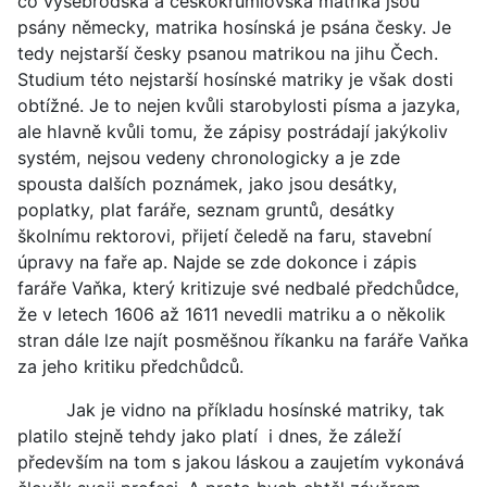
co vyšebrodská a českokrumlovská matrika jsou
psány německy, matrika hosínská je psána česky. Je
tedy nejstarší česky psanou matrikou na jihu Čech.
Studium této nejstarší hosínské matriky je však dosti
obtížné. Je to nejen kvůli starobylosti písma a jazyka,
ale hlavně kvůli tomu, že zápisy postrádají jakýkoliv
systém, nejsou vedeny chronologicky a je zde
spousta dalších poznámek, jako jsou desátky,
poplatky, plat faráře, seznam gruntů, desátky
školnímu rektorovi, přijetí čeledě na faru, stavební
úpravy na faře ap. Najde se zde dokonce i zápis
faráře Vaňka, který kritizuje své nedbalé předchůdce,
že v letech 1606 až 1611 nevedli matriku a o několik
stran dále lze najít posměšnou říkanku na faráře Vaňka
za jeho kritiku předchůdců.
Jak je vidno na příkladu hosínské matriky, tak
platilo stejně tehdy jako platí i dnes, že záleží
především na tom s jakou láskou a zaujetím vykonává