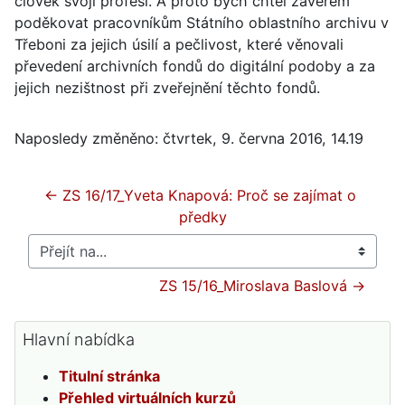
člověk svoji profesi. A proto bych chtěl závěrem
poděkovat pracovníkům Státního oblastního archivu v
Třeboni za jejich úsilí a pečlivost, které věnovali
převedení archivních fondů do digitální podoby a za
jejich nezištnost při zveřejnění těchto fondů.
Naposledy změněno: čtvrtek, 9. června 2016, 14.19
← ZS 16/17_Yveta Knapová: Proč se zajímat o 
předky
Přejít na...
ZS 15/16_Miroslava Baslová →
Přeskočit: Hlavní nabídka
Hlavní nabídka
Titulní stránka
Přehled virtuálních kurzů