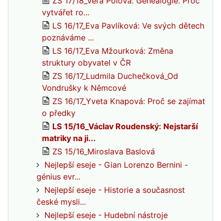
ZS 17/18_Věra Pólová: Genealogie. Proč
vytvářet ro...
LS 16/17_Eva Pavlíková: Ve svých dětech
poznáváme ...
LS 16/17_Eva Mžourková: Změna
struktury obyvatel v ČR
ZS 16/17_Ludmila Duchečková_Od
Vondrušky k Němcové
ZS 16/17_Yveta Knapová: Proč se zajímat
o předky
LS 15/16_Václav Roudenský: Nejstarší
matriky na ji...
ZS 15/16_Miroslava Baslová
Nejlepší eseje - Gian Lorenzo Bernini -
génius evr...
Nejlepší eseje - Historie a současnost
české mysli...
Nejlepší eseje - Hudební nástroje