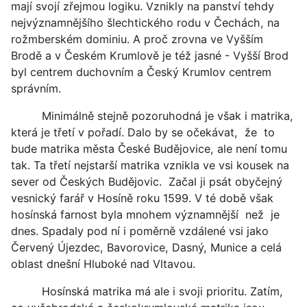
mají svojí zřejmou logiku. Vznikly na panství tehdy
nejvýznamnějšího šlechtického rodu v Čechách, na
rožmberském dominiu. A proč zrovna ve Vyšším
Brodě a v Českém Krumlově je též jasné - Vyšší Brod
byl centrem duchovním a Český Krumlov centrem
správním.
Minimálně stejně pozoruhodná je však i matrika,
která je třetí v pořadí. Dalo by se očekávat, že to
bude matrika města České Budějovice, ale není tomu
tak. Ta třetí nejstarší matrika vznikla ve vsi kousek na
sever od Českých Budějovic. Začal ji psát obyčejný
vesnický farář v Hosíně roku 1599. V té době však
hosínská farnost byla mnohem významnější než je
dnes. Spadaly pod ní i poměrně vzdálené vsi jako
Červený Újezdec, Bavorovice, Dasný, Munice a celá
oblast dnešní Hluboké nad Vltavou.
Hosínská matrika má ale i svoji prioritu. Zatím,