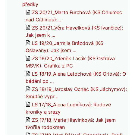
předky
ZS 20/21_Marta Furchová (KS Chlumec
nad Cidlinou):...
ZS 20/21_Věra Havelková (KS Ivančice):
Jak jsem k ...
LS 19/20_Jarmila Brázdová (KS
Oslavany): Jak jsem ...
ZS 19/20_Zdeněk Lasák (KS Ostrava
MSVK): Grafika z PC
LS 18/19_Alena Letochová (KS Orlová): O
bádání po ...
ZS 18/19_Jaroslav Ochec (KS Jáchymov):
Smutné vypr...
LS 17/18_Alena Ludvíková: Rodové
kroniky a srazy
ZS 17/18_Marie Hlavinková: Jak jsem
tvořila rodokmen