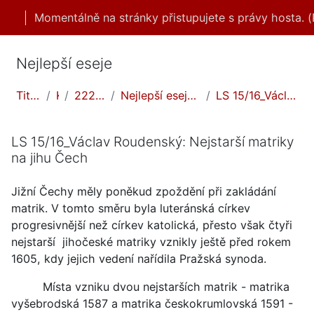
Přejít k hlavnímu obsahu
Momentálně na stránky přistupujete s právy hosta. (
Nejlepší eseje
Titulní stránka
Kurzy
2223LS/nejlepší eseje
Nejlepší eseje - Genealogie - Hledáme své předky
LS 15/16_Václav Roudenský: Nejstarší matriky na ji...
LS 15/16_Václav Roudenský: Nejstarší matriky
na jihu Čech
Jižní Čechy měly poněkud zpoždění při zakládání
matrik. V tomto směru byla luteránská církev
progresivnější než církev katolická, přesto však čtyři
nejstarší jihočeské matriky vznikly ještě před rokem
1605, kdy jejich vedení nařídila Pražská synoda.
Místa vzniku dvou nejstarších matrik - matrika
vyšebrodská 1587 a matrika českokrumlovská 1591 -