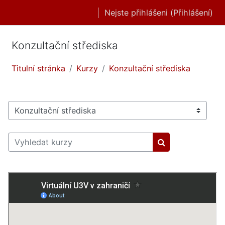
Přejít k hlavnímu obsahu
Nejste přihlášeni (
Přihlášení
)
Konzultační střediska
Titulní stránka
Kurzy
Konzultační střediska
Kategorie kurzů
Vyhledat kurzy
Vyhledat kurzy