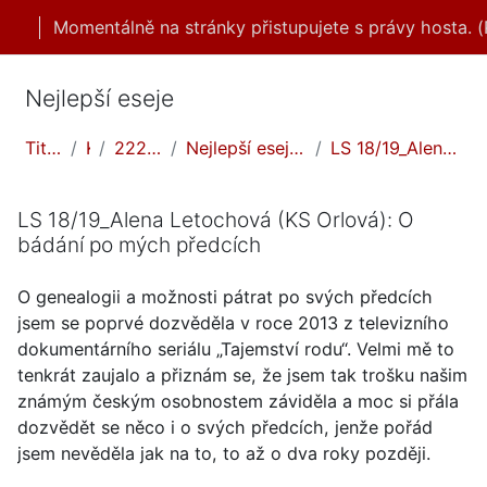
Přejít k hlavnímu obsahu
Momentálně na stránky přistupujete s právy hosta. (
Nejlepší eseje
Titulní stránka
Kurzy
2223LS/nejlepší eseje
Nejlepší eseje - Genealogie - Hledáme své předky
LS 18/19_Alena Letochová (KS Orlová): O bádání po ...
LS 18/19_Alena Letochová (KS Orlová): O
bádání po mých předcích
O genealogii a možnosti pátrat po svých předcích
jsem se poprvé dozvěděla v roce 2013 z televizního
dokumentárního seriálu „Tajemství rodu“. Velmi mě to
tenkrát zaujalo a přiznám se, že jsem tak trošku našim
známým českým osobnostem záviděla a moc si přála
dozvědět se něco i o svých předcích, jenže pořád
jsem nevěděla jak na to, to až o dva roky později.