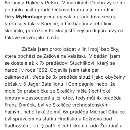
Bielany z Haliče v Polsku. V matrikách Doubravy se mi
podařilo najít i pradědečkova bratra a jeho rodinu.
Díky
MyHeritage
jsem objevila i pradědovu sestru,
která se vdala v Karviné, a tím bádání v této linii
skončilo, protože v Polsku ještě nejsou digiarchívy na
takové úrovni jako u nás.
Začala jsem proto bádat v linii mojí babičky,
která pochází ze Zašové na Valašsku. V bádání jsem
se dostala až k 7x pradědovi Stuchlíkovi, který se
narodil v roce 1652. Objevila jsem také pár
zajímavostí, třeba že 3x praděda sloužil jako obyčejný
pěšák v 5 Jäger Batallionu II Compagnie, nebo, že
moje 3x prababička ze Skaličky měla šlechtické
kmotry v zastoupení a její otec, tedy můj 4x praděda
Franz Smrček, byl ve Skaličce vrchnostenským
hajným, nebo také že můj 6x praděda Michael Cibulec
byl správcem na statku Hradisko u Rožnova pod
Radhoštěm, který patřil šlechtickému rodu Žerotínů a