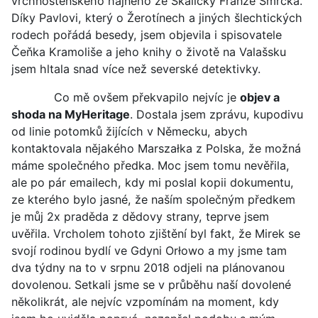
vrchnostenského hajného ze Skaličky Franze Smrčka.
Díky Pavlovi, který o Žerotínech a jiných šlechtických
rodech pořádá besedy, jsem objevila i spisovatele
Čeňka Kramoliše a jeho knihy o životě na Valašsku
jsem hltala snad více než severské detektivky.
Co mě ovšem překvapilo nejvíc je
objev a
shoda na MyHeritage
. Dostala jsem zprávu, kupodivu
od linie potomků žijících v Německu, abych
kontaktovala nějakého Marszałka z Polska, že možná
máme společného předka. Moc jsem tomu nevěřila,
ale po pár emailech, kdy mi poslal kopii dokumentu,
ze kterého bylo jasné, že naším společným předkem
je můj 2x praděda z dědovy strany, teprve jsem
uvěřila. Vrcholem tohoto zjištění byl fakt, že Mirek se
svojí rodinou bydlí ve Gdyni Orłowo a my jsme tam
dva týdny na to v srpnu 2018 odjeli na plánovanou
dovolenou. Setkali jsme se v průběhu naší dovolené
několikrát, ale nejvíc vzpomínám na moment, kdy