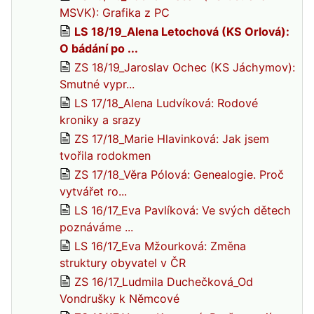
MSVK): Grafika z PC
LS 18/19_Alena Letochová (KS Orlová):
O bádání po ...
ZS 18/19_Jaroslav Ochec (KS Jáchymov):
Smutné vypr...
LS 17/18_Alena Ludvíková: Rodové
kroniky a srazy
ZS 17/18_Marie Hlavinková: Jak jsem
tvořila rodokmen
ZS 17/18_Věra Pólová: Genealogie. Proč
vytvářet ro...
LS 16/17_Eva Pavlíková: Ve svých dětech
poznáváme ...
LS 16/17_Eva Mžourková: Změna
struktury obyvatel v ČR
ZS 16/17_Ludmila Duchečková_Od
Vondrušky k Němcové