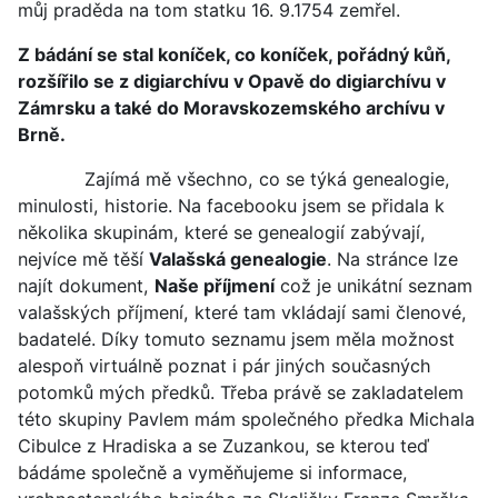
můj praděda na tom statku 16. 9.1754 zemřel.
Z bádání se stal koníček, co koníček, pořádný kůň,
rozšířilo se z digiarchívu v Opavě do digiarchívu v
Zámrsku a také do Moravskozemského archívu v
Brně.
Zajímá mě všechno, co se týká genealogie,
minulosti, historie. Na facebooku jsem se přidala k
několika skupinám, které se genealogií zabývají,
nejvíce mě těší
Valašská genealogie
. Na stránce lze
najít dokument,
Naše příjmení
což je unikátní seznam
valašských příjmení, které tam vkládají sami členové,
badatelé. Díky tomuto seznamu jsem měla možnost
alespoň virtuálně poznat i pár jiných současných
potomků mých předků. Třeba právě se zakladatelem
této skupiny Pavlem mám společného předka Michala
Cibulce z Hradiska a se Zuzankou, se kterou teď
bádáme společně a vyměňujeme si informace,