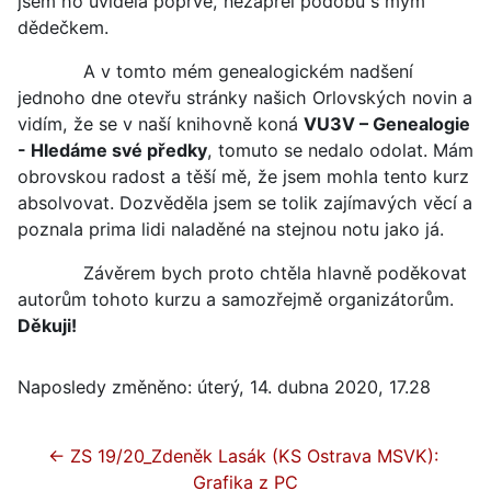
jsem ho uviděla poprvé, nezapřel podobu s mým
dědečkem.
A v tomto mém genealogickém nadšení
jednoho dne otevřu stránky našich Orlovských novin a
vidím, že se v naší knihovně koná
VU3V – Genealogie
- Hledáme své předky
, tomuto se nedalo odolat. Mám
obrovskou radost a těší mě, že jsem mohla tento kurz
absolvovat. Dozvěděla jsem se tolik zajímavých věcí a
poznala prima lidi naladěné na stejnou notu jako já.
Závěrem bych proto chtěla hlavně poděkovat
autorům tohoto kurzu a samozřejmě organizátorům.
Děkuji!
Naposledy změněno: úterý, 14. dubna 2020, 17.28
← ZS 19/20_Zdeněk Lasák (KS Ostrava MSVK): 
Grafika z PC