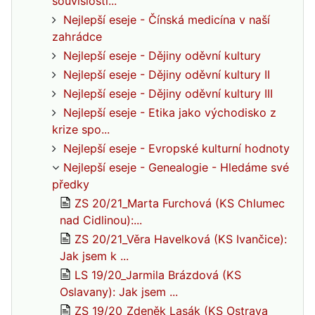
souvislosti...
Nejlepší eseje - Čínská medicína v naší
zahrádce
Nejlepší eseje - Dějiny oděvní kultury
Nejlepší eseje - Dějiny oděvní kultury II
Nejlepší eseje - Dějiny oděvní kultury III
Nejlepší eseje - Etika jako východisko z
krize spo...
Nejlepší eseje - Evropské kulturní hodnoty
Nejlepší eseje - Genealogie - Hledáme své
předky
ZS 20/21_Marta Furchová (KS Chlumec
nad Cidlinou):...
ZS 20/21_Věra Havelková (KS Ivančice):
Jak jsem k ...
LS 19/20_Jarmila Brázdová (KS
Oslavany): Jak jsem ...
ZS 19/20_Zdeněk Lasák (KS Ostrava