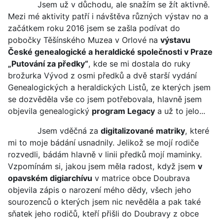
Jsem už v důchodu, ale snažím se žít aktivně.
Mezi mé aktivity patří i návštěva různých výstav no a
začátkem roku 2016 jsem se zašla podívat do
pobočky Těšínského Muzea v Orlové na
výstavu
České genealogické a heraldické společnosti v Praze
„Putování za předky“
, kde se mi dostala do ruky
brožurka Vývod z osmi předků a dvě starší vydání
Genealogických a heraldických Listů, ze kterých jsem
se dozvěděla vše co jsem potřebovala, hlavně jsem
objevila genealogický
program Legacy
a už to jelo...
Jsem vděčná za
digitalizované matriky
, které
mi to moje bádání usnadnily. Jelikož se mojí rodiče
rozvedli, bádám hlavně v linii předků mojí maminky.
Vzpomínám si, jakou jsem měla radost, když jsem
v
opavském digiarchívu
v matrice obce Doubrava
objevila zápis o narození mého dědy, všech jeho
sourozenců o kterých jsem nic nevěděla a pak také
sňatek jeho rodičů, kteří přišli do Doubravy z obce