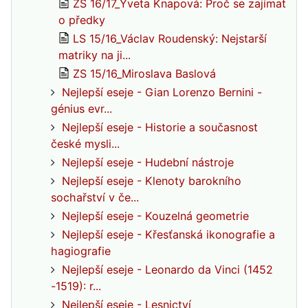
ZS 16/17_Yveta Knapová: Proč se zajímat
o předky
LS 15/16_Václav Roudenský: Nejstarší
matriky na ji...
ZS 15/16_Miroslava Baslová
Nejlepší eseje - Gian Lorenzo Bernini -
génius evr...
Nejlepší eseje - Historie a současnost
české mysli...
Nejlepší eseje - Hudební nástroje
Nejlepší eseje - Klenoty barokního
sochařství v če...
Nejlepší eseje - Kouzelná geometrie
Nejlepší eseje - Křesťanská ikonografie a
hagiografie
Nejlepší eseje - Leonardo da Vinci (1452
-1519): r...
Nejlepší eseje - Lesnictví