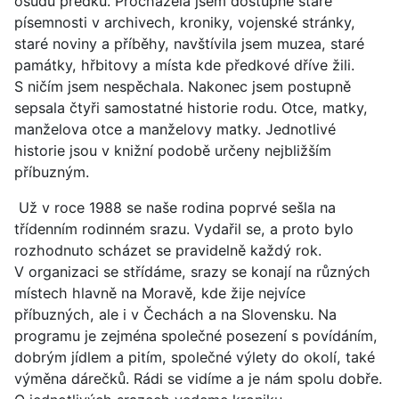
osudů předků. Procházela jsem dostupné staré
písemnosti v archivech, kroniky, vojenské stránky,
staré noviny a příběhy, navštívila jsem muzea, staré
památky, hřbitovy a místa kde předkové dříve žili.
S ničím jsem nespěchala. Nakonec jsem postupně
sepsala čtyři samostatné historie rodu. Otce, matky,
manželova otce a manželovy matky. Jednotlivé
historie jsou v knižní podobě určeny nejbližším
příbuzným.
Už v roce 1988 se naše rodina poprvé sešla na
třídenním rodinném srazu. Vydařil se, a proto bylo
rozhodnuto scházet se pravidelně každý rok.
V organizaci se střídáme, srazy se konají na různých
místech hlavně na Moravě, kde žije nejvíce
příbuzných, ale i v Čechách a na Slovensku. Na
programu je zejména společné posezení s povídáním,
dobrým jídlem a pitím, společné výlety do okolí, také
výměna dárečků. Rádi se vidíme a je nám spolu dobře.