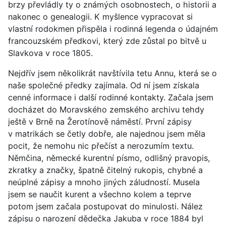
brzy převládly ty o známých osobnostech, o historii a
nakonec o genealogii. K myšlence vypracovat si
vlastní rodokmen přispěla i rodinná legenda o údajném
francouzském předkovi, který zde zůstal po bitvě u
Slavkova v roce 1805.
Nejdřív jsem několikrát navštívila tetu Annu, která se o
naše společné předky zajímala. Od ní jsem získala
cenné informace i další rodinné kontakty. Začala jsem
docházet do Moravského zemského archivu tehdy
ještě v Brně na Žerotínově náměstí. První zápisy
v matrikách se četly dobře, ale najednou jsem měla
pocit, že nemohu nic přečíst a nerozumím textu.
Němčina, německé kurentní písmo, odlišný pravopis,
zkratky a značky, špatně čitelný rukopis, chybné a
neúplné zápisy a mnoho jiných záludností. Musela
jsem se naučit kurent a všechno kolem a teprve
potom jsem začala postupovat do minulosti. Nález
zápisu o narození dědečka Jakuba v roce 1884 byl