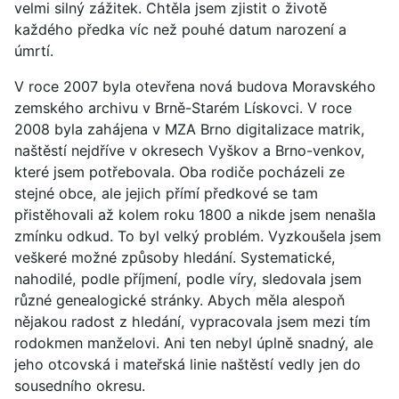
velmi silný zážitek. Chtěla jsem zjistit o životě
každého předka víc než pouhé datum narození a
úmrtí.
V roce 2007 byla otevřena nová budova Moravského
zemského archivu v Brně-Starém Lískovci. V roce
2008 byla zahájena v MZA Brno digitalizace matrik,
naštěstí nejdříve v okresech Vyškov a Brno-venkov,
které jsem potřebovala. Oba rodiče pocházeli ze
stejné obce, ale jejich přímí předkové se tam
přistěhovali až kolem roku 1800 a nikde jsem nenašla
zmínku odkud. To byl velký problém. Vyzkoušela jsem
veškeré možné způsoby hledání. Systematické,
nahodilé, podle příjmení, podle víry, sledovala jsem
různé genealogické stránky. Abych měla alespoň
nějakou radost z hledání, vypracovala jsem mezi tím
rodokmen manželovi. Ani ten nebyl úplně snadný, ale
jeho otcovská i mateřská linie naštěstí vedly jen do
sousedního okresu.