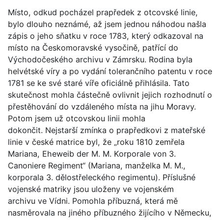
Místo, odkud pocházel prapředek z otcovské linie,
bylo dlouho neznámé, až jsem jednou náhodou našla
zápis o jeho sňatku v roce 1783, který odkazoval na
místo na Českomoravské vysočině, patřící do
Východočeského archivu v Zámrsku. Rodina byla
helvétské víry a po vydání tolerančního patentu v roce
1781 se ke své staré víře oficiálně přihlásila. Tato
skutečnost mohla částečně ovlivnit jejich rozhodnutí o
přestěhování do vzdáleného místa na jihu Moravy.
Potom jsem už otcovskou linii mohla
dokončit. Nejstarší zmínka o prapředkovi z mateřské
linie v české matrice byl, že „roku 1810 zemřela
Mariana, Eheweib der M. M. Korporale von 3.
Canoniere Regiment“ (Mariana, manželka M. M.,
korporala 3. dělostřeleckého regimentu). Příslušné
vojenské matriky jsou uloženy ve vojenském
archivu ve Vídni. Pomohla příbuzná, která mě
nasměrovala na jiného příbuzného žijícího v Německu,