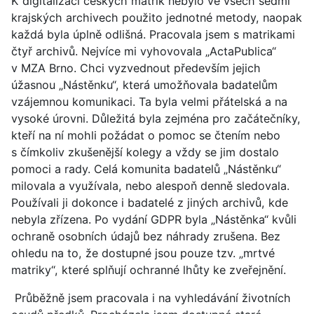
K digitalizaci českých matrik nebylo ve všech sedmi
krajských archivech použito jednotné metody, naopak
každá byla úplně odlišná. Pracovala jsem s matrikami
čtyř archivů. Nejvíce mi vyhovovala „ActaPublica“
v MZA Brno. Chci vyzvednout především jejich
úžasnou „Nástěnku“, která umožňovala badatelům
vzájemnou komunikaci. Ta byla velmi přátelská a na
vysoké úrovni. Důležitá byla zejména pro začátečníky,
kteří na ní mohli požádat o pomoc se čtením nebo
s čímkoliv zkušenější kolegy a vždy se jim dostalo
pomoci a rady. Celá komunita badatelů „Nástěnku“
milovala a využívala, nebo alespoň denně sledovala.
Používali ji dokonce i badatelé z jiných archivů, kde
nebyla zřízena. Po vydání GDPR byla „Nástěnka“ kvůli
ochraně osobních údajů bez náhrady zrušena. Bez
ohledu na to, že dostupné jsou pouze tzv. „mrtvé
matriky“, které splňují ochranné lhůty ke zveřejnění.
Průběžně jsem pracovala i na vyhledávání životních