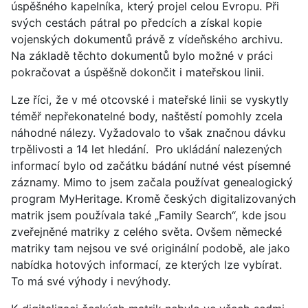
úspěšného kapelníka, který projel celou Evropu. Při
svých cestách pátral po předcích a získal kopie
vojenských dokumentů právě z vídeňského archivu.
Na základě těchto dokumentů bylo možné v práci
pokračovat a úspěšně dokončit i mateřskou linii.
Lze říci, že v mé otcovské i mateřské linii se vyskytly
téměř nepřekonatelné body, naštěstí pomohly zcela
náhodné nálezy. Vyžadovalo to však značnou dávku
trpělivosti a 14 let hledání. Pro ukládání nalezených
informací bylo od začátku bádání nutné vést písemné
záznamy. Mimo to jsem začala používat genealogický
program MyHeritage. Kromě českých digitalizovaných
matrik jsem používala také „Family Search“, kde jsou
zveřejněné matriky z celého světa. Ovšem německé
matriky tam nejsou ve své originální podobě, ale jako
nabídka hotových informací, ze kterých lze vybírat.
To má své výhody i nevýhody.