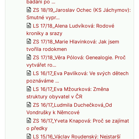
bádání po ...
ZS 18/19_Jaroslav Ochec (KS Jáchymov):
Smutné vypr...
LS 17/18_Alena Ludvíková: Rodové
kroniky a srazy
ZS 17/18_Marie Hlavinková: Jak jsem
tvořila rodokmen
ZS 17/18_Věra Pólová: Genealogie. Proč
vytvářet ro...
LS 16/17_Eva Pavlíková: Ve svých dětech
poznáváme ...
LS 16/17_Eva Mžourková: Změna
struktury obyvatel v ČR
ZS 16/17_Ludmila Duchečková_Od
Vondrušky k Němcové
ZS 16/17_Yveta Knapová: Proč se zajímat
o předky
LS 15/16_Václav Roudenský: Nejstarší