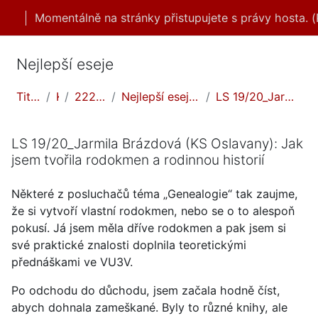
Přejít k hlavnímu obsahu
Momentálně na stránky přistupujete s právy hosta. (
Nejlepší eseje
Titulní stránka
Kurzy
2223LS/nejlepší eseje
Nejlepší eseje - Genealogie - Hledáme své předky
LS 19/20_Jarmila Brázdová (KS Oslavany): Jak jsem ...
LS 19/20_Jarmila Brázdová (KS Oslavany): Jak
jsem tvořila rodokmen a rodinnou historií
Některé z posluchačů téma „Genealogie“ tak zaujme,
že si vytvoří vlastní rodokmen, nebo se o to alespoň
pokusí. Já jsem měla dříve rodokmen a pak jsem si
své praktické znalosti doplnila teoretickými
přednáškami ve VU3V.
Po odchodu do důchodu, jsem začala hodně číst,
abych dohnala zameškané. Byly to různé knihy, ale