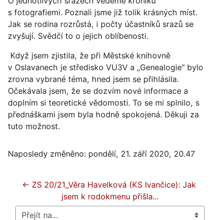
O jednotlivých srazech vedeme kroniku
s fotografiemi. Poznali jsme již tolik krásných míst.
Jak se rodina rozrůstá, i počty účastníků srazů se
zvyšují. Svědčí to o jejich oblíbenosti.
Když jsem zjistila, že při Městské knihovně
v Oslavanech je středisko VU3V a „Genealogie“ bylo
zrovna vybrané téma, hned jsem se přihlásila.
Očekávala jsem, že se dozvím nové informace a
doplním si teoretické vědomosti. To se mi splnilo, s
přednáškami jsem byla hodně spokojená. Děkuji za
tuto možnost.
Naposledy změněno: pondělí, 21. září 2020, 20.47
← ZS 20/21_Věra Havelková (KS Ivančice): Jak 
jsem k rodokmenu přišla...