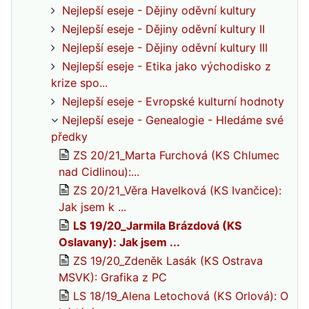
Nejlepší eseje - Dějiny oděvní kultury
Nejlepší eseje - Dějiny oděvní kultury II
Nejlepší eseje - Dějiny oděvní kultury III
Nejlepší eseje - Etika jako východisko z
krize spo...
Nejlepší eseje - Evropské kulturní hodnoty
Nejlepší eseje - Genealogie - Hledáme své
předky
ZS 20/21_Marta Furchová (KS Chlumec
nad Cidlinou):...
ZS 20/21_Věra Havelková (KS Ivančice):
Jak jsem k ...
LS 19/20_Jarmila Brázdová (KS
Oslavany): Jak jsem ...
ZS 19/20_Zdeněk Lasák (KS Ostrava
MSVK): Grafika z PC
LS 18/19_Alena Letochová (KS Orlová): O