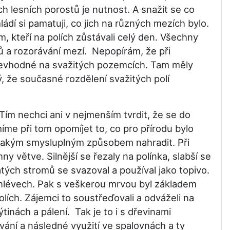
 lesních porostů je nutnost. A snažit se co
ládí si pamatuji, co jich na různých mezích bylo.
m, kteří na polích zůstávali celý den. Všechny
ků a rozorávání mezí. Nepopírám, že při
 nevhodné na svažitých pozemcích. Tam měly
 že současné rozdělení svažitých polí
m nechci ani v nejmenším tvrdit, že se do
íme při tom opomíjet to, co pro přírodu bylo
ějakým smysluplným způsobem nahradit. Při
y větve. Silnější se řezaly na polínka, slabší se
atých stromů se svazoval a používal jako topivo.
e chlévech. Pak s veškerou mrvou byl základem
lích. Zájemci to soustřeďovali a odváželi na
inách a pálení. Tak je to i s dřevinami
vání a následné využití ve spalovnách a ty