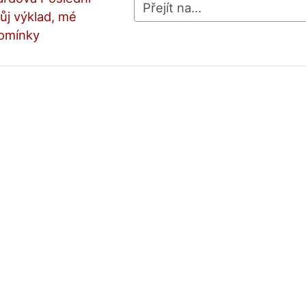
Přejít na...
ůj výklad, mé 
omínky