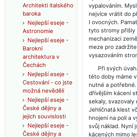
Architekti italského
vypalováním. Mysl
baroka
nejvíce vrátit do 
I ovocných. Pamatu
Nejlepší eseje -
tyto stromy přišly
Astronomie
mechanizaci zeměd
Nejlepší eseje -
meze pro zadržite
Barokní
vysazováním stro
architektura v
Čechách
Při svých úvahách
Nejlepší eseje -
této doby máme vrá
Cestování - co jste
nutné a potřebné.
možná nevěděli
dřívějším kácení s
Nejlepší eseje -
sekaly, svazovaly 
České dějiny a
Jehličnatá klest v
jejich souvislosti
hnojení na poli a 
Nejlepší eseje -
svůj náklad. Nyní 
České dějiny a
kácených mimo les.