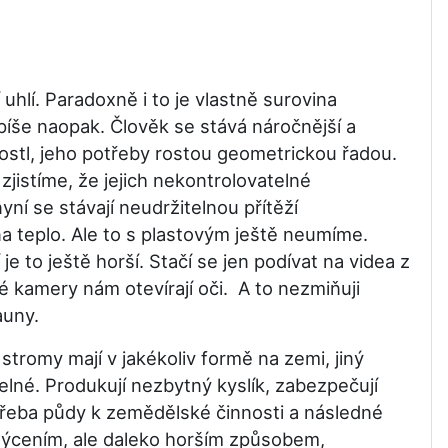
hlí. Paradoxně i to je vlastně surovina
 spíše naopak. Člověk se stává náročnější a
zrostl, jeho potřeby rostou geometrickou řadou.
zjistíme, že jejich nekontrolovatelné
ní se stávají neudržitelnou přítěží
 teplo. Ale to s plastovým ještě neumíme.
 to ještě horší. Stačí se jen podívat na videa z
é kamery nám otevírají oči. A to nezmiňuji
auny.
omy mají v jakékoliv formě na zemi, jiný
elné. Produkují nezbytný kyslík, zabezpečují
otřeba půdy k zemědělské činnosti a následné
 mýcením, ale daleko horším způsobem,