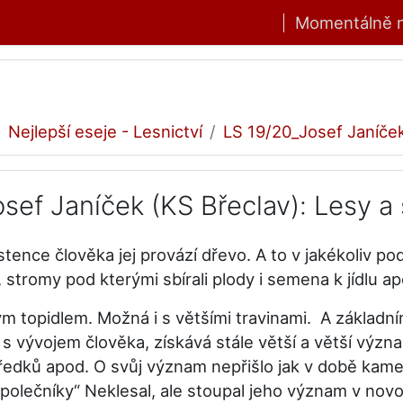
Momentálně na
Nejlepší eseje - Lesnictví
LS 19/20_Josef Janíček
sef Janíček (KS Břeclav): Lesy a
tence člověka jej provází dřevo. A to v jakékoliv po
 stromy pod kterými sbírali plody i semena k jídlu ap
ým topidlem. Možná i s většími travinami. A základn
 s vývojem člověka, získává stále větší a větší význa
ředků apod. O svůj význam nepřišlo jak v době kamen
společníky“ Neklesal, ale stoupal jeho význam v nov