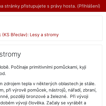
 stránky přistupujete s právy hosta. (
Přihlášení
)
 (KS Břeclav): Lesy a stromy
 stromy
době. Počínaje primitivními pomůckami, kyji
od.
ím zdrojem tepla v některých oblastech je stále.
m, při výrově pomůcek, nástrojů, nářadí, zbraní,
né, později bronzové a železné. Při vývoji
odobém vývoji člověka. Začaly se vyrábět a