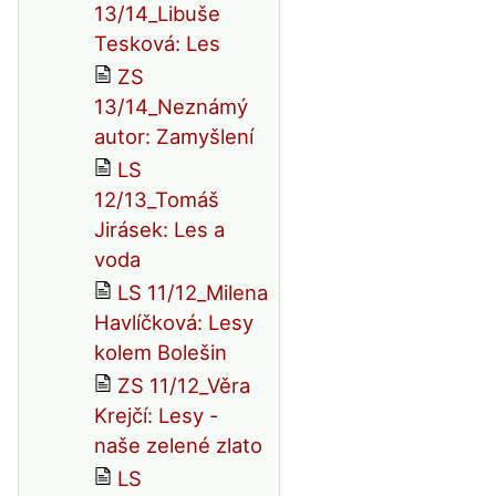
13/14_Libuše
Tesková: Les
ZS
13/14_Neznámý
autor: Zamyšlení
LS
12/13_Tomáš
Jirásek: Les a
voda
LS 11/12_Milena
Havlíčková: Lesy
kolem Bolešin
ZS 11/12_Věra
Krejčí: Lesy -
naše zelené zlato
LS