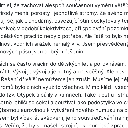
ím si, že zachovat alespoň současnou výměru větších
přírody menší porosty i jednotlivé stromy. Ze svého m
ji se, jak blahodárný, osvěžující stín poskytovaly tě
 vniveč v období kolektivizace, při spojování pozem
ělských prací to nebylo potřeba. Ale jistě to bylo
lnost vodních srážek nemalý vliv. Jsem přesvědčený,
mových pásů jsou dobrým řešením.
 se často vracím do dětských let a porovnávám. Tí
tit. Vývoj je vývoj a je nutný a prospěšný. Ale nesm
 Řešení dřívější nemůžeme jen zrušit. Musíme jej n
tromů bylo z nich využito všechno. Mimo klád i všechn
do tzv. Otýpek a pálily v kamnech. Také klest u listn
četně jehličí se sekal a používal jako podestýlka v
výbornou surovinou k vytváření nového humusu na po
jsem byl vícekrát svědkem, jeho soustřeďování na mýt
 Věřím, že by se našel i strojní, ekonomické zpraco