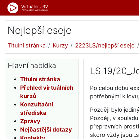
Přejít k hlavnímu obsahu
Nejlepší eseje
Titulní stránka
Kurzy
2223LS/nejlepší eseje
Přeskočit: Hlavní nabídka
Hlavní nabídka
LS 19/20_Jo
Titulní stránka
Přehled virtuálních
Po celou dobu exis
kurzů
potřebnými k lovu,
Konzultační
Později bylo jedin
střediska
Později, v souladu
Zprávy
přepravních prost
Nejčastější dotazy
skoro vždy jsou „
Kontakty