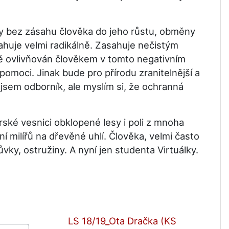
 bez zásahu člověka do jeho růstu, obměny
ahuje velmi radikálně. Zasahuje nečistým
lně ovlivňován člověkem v tomto negativním
moci. Jinak bude pro přírodu zranitelnější a
ejsem odborník, ale myslím si, že ochranná
ké vesnici obklopené lesy i poli z mnoha
í milířů na dřevěné uhlí. Člověka, velmi často
růvky, ostružiny. A nyní jen studenta Virtuálky.
LS 18/19_Ota Dračka (KS 