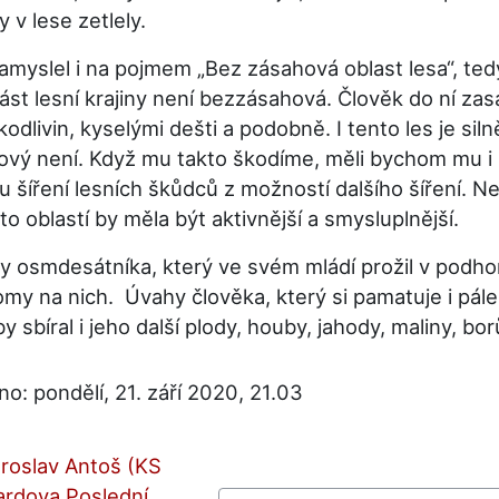
 v lese zetlely.
slel i na pojmem „Bez zásahová oblast lesa“, tedy
st lesní krajiny není bezzásahová. Člověk do ní zas
dlivin, kyselými dešti a podobně. I tento les je si
vý není. Když mu takto škodíme, měli bychom mu i po
 šíření lesních škůdců z možností dalšího šíření. N
 oblastí by měla být aktivnější a smysluplnější.
smdesátníka, který ve svém mládí prožil v podhors
y na nich. Úvahy člověka, který si pamatuje i pálen
by sbíral i jeho další plody, houby, jahody, maliny, bo
: pondělí, 21. září 2020, 21.03
roslav Antoš (KS 
rdova Poslední 