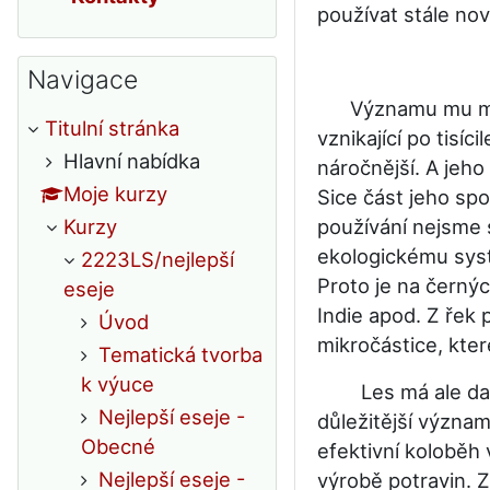
používat stále nov
Přeskočit: Navigace
Navigace
Významu mu maličk
Titulní stránka
vznikající po tisí
Hlavní nabídka
náročnější. A jeho
Moje kurzy
Sice část jeho spo
Kurzy
používání nejsme s
ekologickému syst
2223LS/nejlepší
Proto je na černýc
eseje
Indie apod. Z řek 
Úvod
mikročástice, kter
Tematická tvorba
k výuce
Les má ale daleko
Nejlepší eseje -
důležitější význam
Obecné
efektivní koloběh
Nejlepší eseje -
výrobě potravin. 