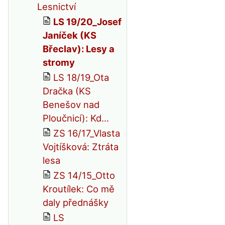
Lesnictví
LS 19/20_Josef
Janíček (KS
Břeclav): Lesy a
stromy
LS 18/19_Ota
Dračka (KS
Benešov nad
Ploučnicí): Kd...
ZS 16/17_Vlasta
Vojtíšková: Ztráta
lesa
ZS 14/15_Otto
Kroutílek: Co mě
daly přednášky
LS