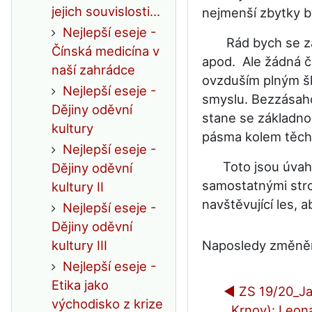
jejich souvislosti...
nejmenší zbytky by
Nejlepší eseje -
Rád bych se zamy
Čínská medicína v
apod. Ale žádná čá
naší zahrádce
ovzduším plným ško
Nejlepší eseje -
smyslu. Bezzásaho
Dějiny oděvní
stane se základnou
kultury
pásma kolem těchto
Nejlepší eseje -
Toto jsou úvahy o
Dějiny oděvní
samostatnými strom
kultury II
navštěvující les, a
Nejlepší eseje -
Dějiny oděvní
kultury III
Naposledy změněno
Nejlepší eseje -
Etika jako
◀︎ ZS 19/20_Ja
východisko z krize
Krnov): Leona