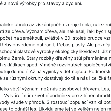
é a nové výrobky pro stavby a bydlení.
o ubralo až získání jiného zdroje tepla, nalezení u
ciletí ze dřeva. Význam dřeva, ale neklesal, řekl bych
 počet na zeměkouli, zvláště v 20. století prudce v
třeby dovedeme nahradit, třebas plasty. Ale později 
chopni plastové výrobky ekologicky likvidovat. Již ny
ému Země. Starý rozbitý dřevěný stůl přeměníme na
h skládkách apod. V méně rozvinutých společenství je
putují do moří. Až na výjimky vidět nejsou. Podmořsk
é se různými okruhy dostávají do těla nás i celičké f
 větší význam, než nás zásobovat dřevem. Les, str
. Vytvářejí nám životní podmínky pro žití nenahradit
 vody všude v přírodě. S rostoucí populací vzniká p
Zase to odnáší les. Likvidujeme jej ve velkém nejen