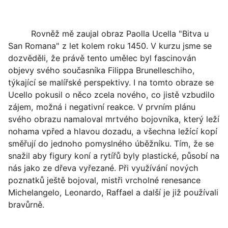
Rovněž mě zaujal obraz Paolla Ucella "Bitva u
San Romana" z let kolem roku 1450. V kurzu jsme se
dozvěděli, že právě tento umělec byl fascinován
objevy svého současníka Filippa Brunelleschiho,
týkající se malířské perspektivy. I na tomto obraze se
Ucello pokusil o něco zcela nového, co jistě vzbudilo
zájem, možná i negativní reakce. V prvním plánu
svého obrazu namaloval mrtvého bojovníka, který leží
nohama vpřed a hlavou dozadu, a všechna ležící kopí
směřují do jednoho pomyslného úběžníku. Tím, že se
snažil aby figury koní a rytířů byly plastické, působí na
nás jako ze dřeva vyřezané. Při využívání nových
poznatků ještě bojoval, mistři vrcholné renesance
Michelangelo, Leonardo, Raffael a další je již používali
bravůrně.