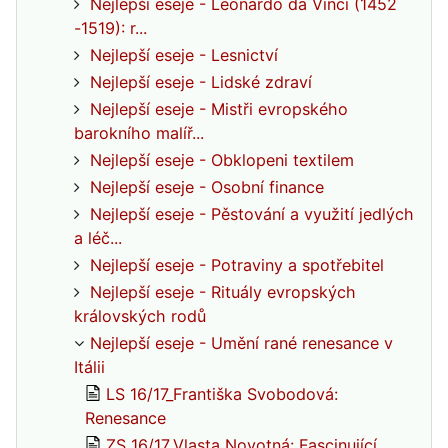
Nejlepší eseje - Leonardo da Vinci (1452
-1519): r...
Nejlepší eseje - Lesnictví
Nejlepší eseje - Lidské zdraví
Nejlepší eseje - Mistři evropského
barokního malíř...
Nejlepší eseje - Obklopeni textilem
Nejlepší eseje - Osobní finance
Nejlepší eseje - Pěstování a využití jedlých
a léč...
Nejlepší eseje - Potraviny a spotřebitel
Nejlepší eseje - Rituály evropských
královských rodů
Nejlepší eseje - Umění rané renesance v
Itálii
LS 16/17_Františka Svobodová:
Renesance
ZS 16/17_Vlasta Novotná: Fascinující