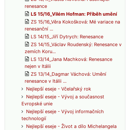
renesance
LS 15/16_Vilém Hofman: Příběh umění
ZS 15/16_Věra Kokošková: Mé variace na
renesanční ...
LS 14/15_Jiří Dytrych: Renesance
ZS 14/15_Václav Roudenský: Renesance v
zemích Koru...
LS 13/14_Jana Machková: Renesance
nejen v Itálii
ZS 13/14_Dagmar Váchová: Umění
renesance v Itálii ...
Nejlepší eseje - Včelařský rok
Nejlepší eseje - Vývoj a současnost
Evropské unie
Nejlepší eseje - Vývoj informačních
technologií
Nejlepší eseje - Život a dílo Michelangela