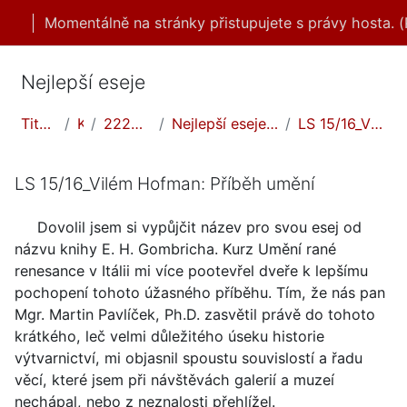
Přejít k hlavnímu obsahu
Momentálně na stránky přistupujete s právy hosta. (
Nejlepší eseje
Titulní stránka
Kurzy
2223LS/nejlepší eseje
Nejlepší eseje - Umění rané renesance v Itálii
LS 15/16_Vilém Hofman: Příběh umění
LS 15/16_Vilém Hofman: Příběh umění
Dovolil jsem si vypůjčit název pro svou esej od
názvu knihy E. H. Gombricha. Kurz Umění rané
renesance v Itálii mi více pootevřel dveře k lepšímu
pochopení tohoto úžasného příběhu. Tím, že nás pan
Mgr. Martin Pavlíček, Ph.D. zasvětil právě do tohoto
krátkého, leč velmi důležitého úseku historie
výtvarnictví, mi objasnil spoustu souvislostí a řadu
věcí, které jsem při návštěvách galerií a muzeí
nechápal, nebo z neznalosti přehlížel.