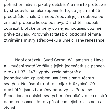
pohled primitivní, jakoby dětské. Ale není to proto, že
by středověcí umělci zapomněli to, co jejich antičtí
předchůdci znali. Oni nepotřebovali jejich dokonalou
znalost proporcí lidské postavy. Oni chtěli naopak
zobrazit biblické příběhy co nejjednodušeji, což mě
právě zaujalo. Porovnávat tatáž či obdobná témata
ztvárněná mistry středověku a umělci rané renesance.
Např.obrázek "Svatí Geron, Williamarus a Havel
a Umučení svaté Voršily a jejích jedenáctitisíc pannen"
z roku 1137-1147 vypráví zcela názorně a
jednoduchým způsobem umučení a smrt těchto
svatých. Nepůsobí to přitom nijak hrůzyplně. Oč
drastičtěji jsou ztvárněny popravy sv. Petra, sv.
Šebestiána a dalších svatých mučedníků z dílen mistrů
dané renesance. Je to způsobeno jejich realismem a
živostí.