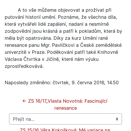
A to vše můžeme objevovat a prožívat při
putování historií umění. Poznáme, že všechna díla,
která vytvářeli lidé zapálení, nadaní a nesmírně
zodpovědní jsou krásná a patří k pokladům, která by
měla být opatrována. Díky za kurz Umění rané
renesance panu Mgr. Pavlíčkovi a České zemědělské
univerzitě v Praze. Poděkování patří také Knihovně
Václava Čtvrtka v Jičíně, které nám výuku
zprostředkovává.
Naposledy změněno: čtvrtek, 9. června 2016, 14.50
← ZS 16/17_Vlasta Novotná: Fascinující 
renesance
Přejít na...
ZS 15/16_Věra Kokošková: Mé variace na 