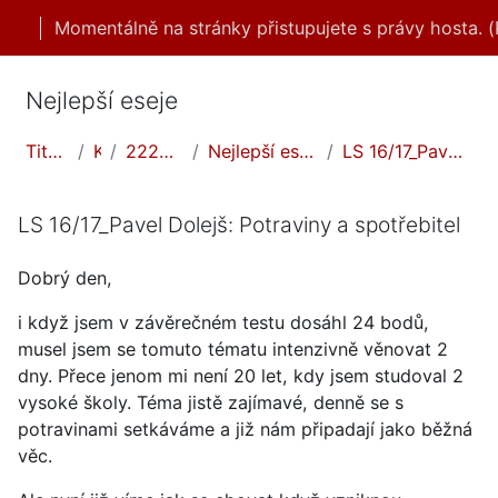
Přejít k hlavnímu obsahu
Momentálně na stránky přistupujete s právy hosta. (
Nejlepší eseje
Titulní stránka
Kurzy
2223LS/nejlepší eseje
Nejlepší eseje - Potraviny a spotřebitel
LS 16/17_Pavel Dolejš: Potraviny a spotřebitel
LS 16/17_Pavel Dolejš: Potraviny a spotřebitel
Dobrý den,
i když jsem v závěrečném testu dosáhl 24 bodů,
musel jsem se tomuto tématu intenzivně věnovat 2
dny. Přece jenom mi není 20 let, kdy jsem studoval 2
vysoké školy. Téma jistě zajímavé, denně se s
potravinami setkáváme a již nám připadají jako běžná
věc.