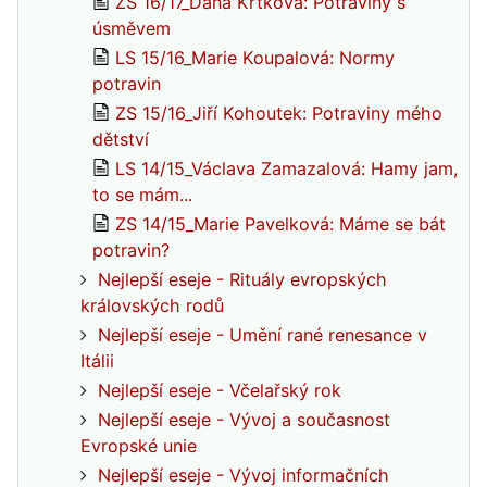
ZS 16/17_Dana Krtková: Potraviny s
úsměvem
LS 15/16_Marie Koupalová: Normy
potravin
ZS 15/16_Jiří Kohoutek: Potraviny mého
dětství
LS 14/15_Václava Zamazalová: Hamy jam,
to se mám...
ZS 14/15_Marie Pavelková: Máme se bát
potravin?
Nejlepší eseje - Rituály evropských
královských rodů
Nejlepší eseje - Umění rané renesance v
Itálii
Nejlepší eseje - Včelařský rok
Nejlepší eseje - Vývoj a současnost
Evropské unie
Nejlepší eseje - Vývoj informačních