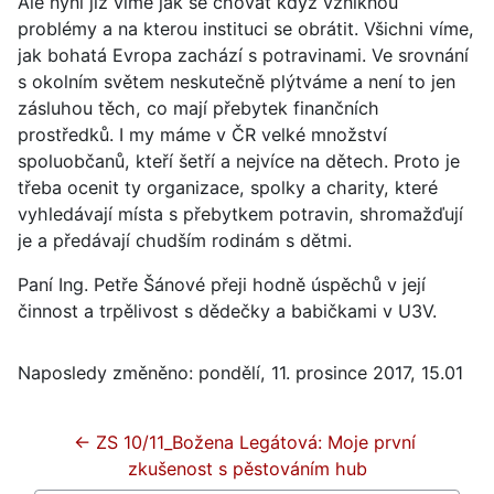
Ale nyní již víme jak se chovat když vzniknou
problémy a na kterou instituci se obrátit. Všichni víme,
jak bohatá Evropa zachází s potravinami. Ve srovnání
s okolním světem neskutečně plýtváme a není to jen
zásluhou těch, co mají přebytek finančních
prostředků. I my máme v ČR velké množství
spoluobčanů, kteří šetří a nejvíce na dětech. Proto je
třeba ocenit ty organizace, spolky a charity, které
vyhledávají místa s přebytkem potravin, shromažďují
je a předávají chudším rodinám s dětmi.
Paní Ing. Petře Šánové přeji hodně úspěchů v její
činnost a trpělivost s dědečky a babičkami v U3V.
Naposledy změněno: pondělí, 11. prosince 2017, 15.01
← ZS 10/11_Božena Legátová: Moje první 
zkušenost s pěstováním hub