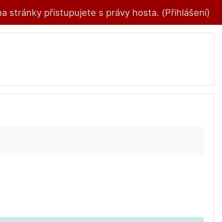
 stránky přistupujete s právy hosta. (
Přihlášení
)