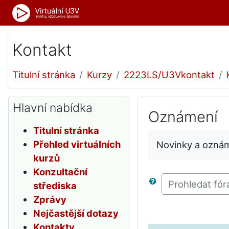
Přejít k hlavnímu obsahu
Kontakt
Titulní stránka
Kurzy
2223LS/U3Vkontakt
Přeskočit: Hlavní nabídka
Hlavní nabídka
Oznámení
Titulní stránka
Přehled virtuálních
Novinky a ozná
kurzů
Konzultační
střediska
Prohledat fóra
Zprávy
Nejčastější dotazy
Kontakty